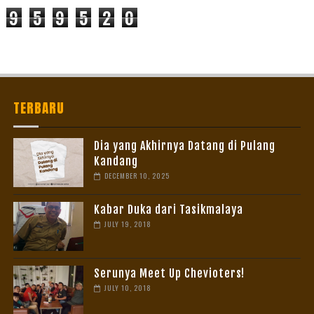
9
5
9
5
2
0
TERBARU
Dia yang Akhirnya Datang di Pulang
Kandang
DECEMBER 10, 2025
Kabar Duka dari Tasikmalaya
JULY 19, 2018
Serunya Meet Up Chevioters!
JULY 10, 2018