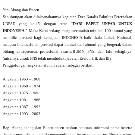
Yth. Akang dan Euceu
Sehubungan akan dilaksanakannya kegiatan Dies Natalis Fakultas Peternakan
UNPAD yang ke-45, dengan tema “
DARI FAPET UNPAD UNTUK
INDONESIA
”. Maka Kami sedang menginventarisir minimal 100 alumni yang
memiliki prestasi bagi kemajuan INDONESIA baik skala Lokal, Nasional,
maupun Internasional. prestasi dapat berasal dari alumni yang bergerak dalam
bidang entrepreneur, profesional swasta/BUMN, PNS, dan lain sebaginya.
(misalnya untuk PNS telah menduduki jabatan Eselon I, II, dan III).
Penggolongan angkatan alumni adalah sebagai berikut:
Angkatan 1963 – 1968
Angkatan 1969 – 1974
Angkatan 1975 - 1980
Angkatan 1981 – 1986
Angkatan 1987 – 1992
Angkatan 1993 – 2003
Bagi Akang-akang dan Euceu-euceu mohon bantuan informasi nama beserta
dengan prestasinya, apabila memungkinkan beserta dengan profilnya masing-