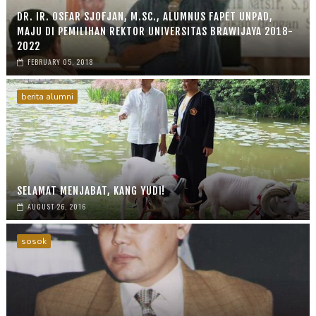
DR. IR. OSFAR SJOFJAN, M.SC., ALUMNUS FAPET UNPAD,
MAJU DI PEMILIHAN REKTOR UNIVERSITAS BRAWIJAYA 2018-
2022
FEBRUARY 05, 2018
berita alumni
SELAMAT MENJABAT, KANG YUDI!
AUGUST 26, 2016
sosok