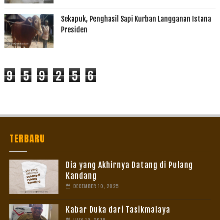
Sekapuk, Penghasil Sapi Kurban Langganan Istana
Presiden
9
5
9
2
5
6
TERBARU
Dia yang Akhirnya Datang di Pulang
Kandang
DECEMBER 10, 2025
Kabar Duka dari Tasikmalaya
JULY 19, 2018