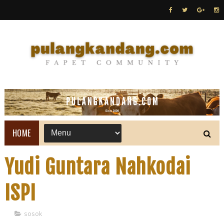
HOME
Yudi Guntara Nahkodai
ISPI
sosok