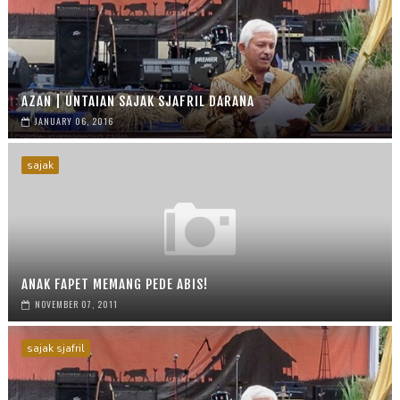
n
g
e
r
AZAN | UNTAIAN SAJAK SJAFRIL DARANA
JANUARY 06, 2016
sajak
ANAK FAPET MEMANG PEDE ABIS!
NOVEMBER 07, 2011
sajak sjafril